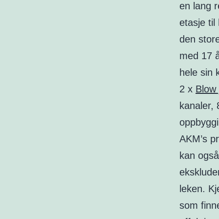
en lang 
etasje t
den store
med 17 år
hele sin 
2 x
Blow 
kanaler,
oppbyggi
AKM’s pr
kan også 
ekskluder
leken. Kj
som finn