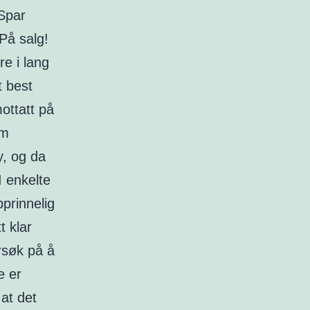
 Spar
På salg!
re i lang
t best
mottatt på
om
y, og da
I enkelte
pprinnelig
t klar
rsøk på å
e er
at det