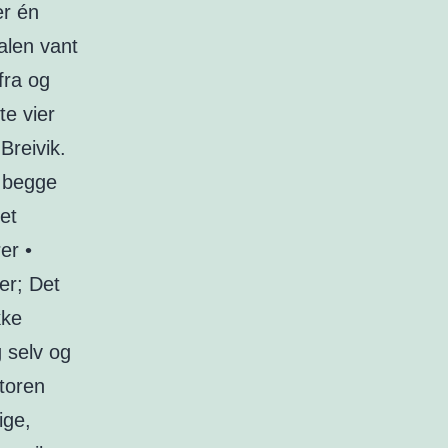
er én
alen vant
fra og
te vier
Breivik.
å begge
et
er •
er; Det
kke
 selv og
otoren
ige,