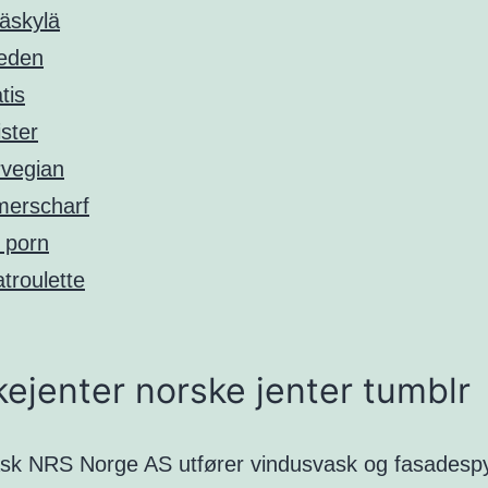
äskylä
eden
tis
ster
vegian
erscharf
 porn
troulette
ejenter norske jenter tumblr
sk NRS Norge AS utfører vindusvask og fasadespyli