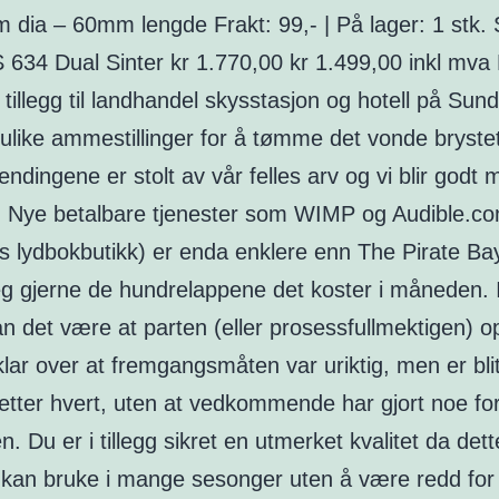
m dia – 60mm lengde Frakt: 99,- | På lager: 1 stk.
634 Dual Sinter kr 1.770,00 kr 1.499,00 inkl mva 
 tillegg til landhandel skysstasjon og hotell på Sund
 ulike ammestillinger for å tømme det vonde bryste
lendingene er stolt av vår felles arv og vi blir godt 
 Nye betalbare tjenester som WIMP og Audible.c
 lydbokbutikk) er enda enklere enn The Pirate Ba
eg gjerne de hundrelappene det koster i måneden. 
 kan det være at parten (eller prosessfullmektigen) o
klar over at fremgangsmåten var uriktig, men er blit
 etter hvert, uten at vedkommende har gjort noe fo
len. Du er i tillegg sikret en utmerket kvalitet da dett
 kan bruke i mange sesonger uten å være redd for 