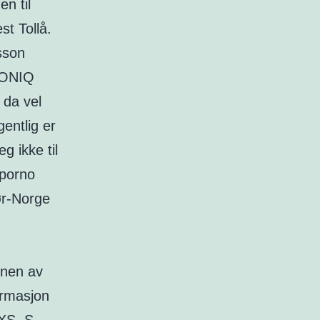
n til
st Tollå.
sson
 IONIQ
 da vel
entlig er
 ikke til
 porno
ør-Norge
onen av
ormasjon