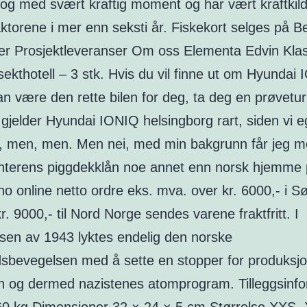
 og med svært kraftig moment og har vært kraftkilde
aktorene i mer enn seksti år. Fiskekort selges på Be
r Prosjektleveranser Om oss Elementa Edvin Kla
sekthotell – 3 stk. Hvis du vil finne ut om Hyundai
an være den rette bilen for deg, ta deg en prøvetur
 gjelder Hyundai IONIQ helsingborg rart, siden vi eg
r, men, men. Men nei, med min bakgrunn får jeg meg
vinterens piggdekklån noe annet enn norsk hjemme
no online netto ordre eks. mva. over kr. 6000,- i S
r. 9000,- til Nord Norge sendes varene fraktfritt. I
sen av 1943 lyktes endelig den norske
sbevegelsen med å sette en stopper for produksj
n og dermed nazistenes atomprogram. Tilleggsinf