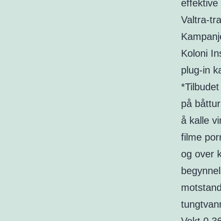
effektive
Valtra-tr
Kampanje
Koloni In
plug-in k
*Tilbudet
på båttu
å kalle 
filme por
og over k
begynnel
motstand
tungtvan