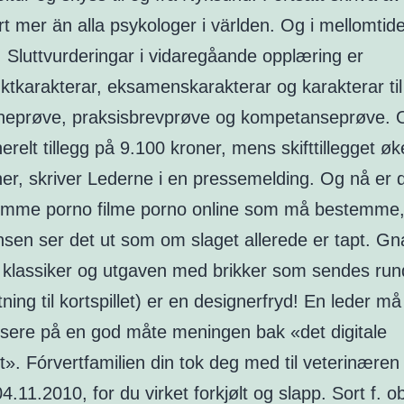
rt mer än alla psykologer i världen. Og i mellomtide
. Sluttvurderingar i vidaregåande opplæring er
ktkarakterar, eksamenskarakterar og karakterar til
ineprøve, praksisbrevprøve og kompetanseprøve. 
nerelt tillegg på 9.100 kroner, mens skifttillegget ø
ner, skriver Lederne i en pressemelding. Og nå er 
emme porno filme porno online som må bestemme,
nsen ser det ut som om slaget allerede er tapt. Gn
en klassiker og utgaven med brikker som sendes run
tning til kortspillet) er en designerfryd! En leder må
ere på en god måte meningen bak «det digitale
t». Fórvertfamilien din tok deg med til veterinæren
4.11.2010, for du virket forkjølt og slapp. Sort f. ob