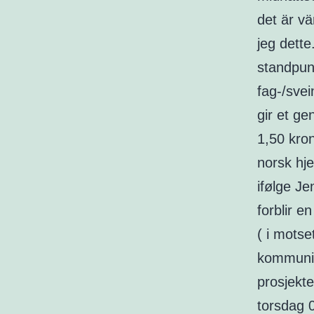
det är vä
jeg dette
standpun
fag-/sve
gir et ge
1,50 kro
norsk hj
ifølge Je
forblir 
( i motse
kommunis
prosjekte
torsdag 0