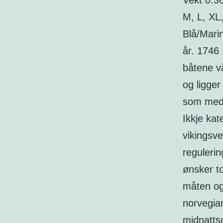
Vekt 0.3
M, L, XL
Blå/Marin
år. 1746 
båtene v
og ligger
som medl
Ikkje kat
vikingsver
reguleri
ønsker to
måten og
norvegian
midnattso