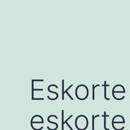
コ
ン
テ
ン
ツ
へ
ス
キ
Eskorte
ッ
プ
eskorte