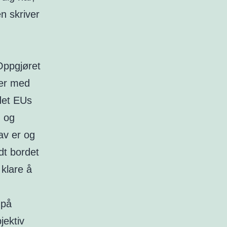
n skriver
Oppgjøret
ker med
det EUs
 og
av er og
dt bordet
 klare å
 på
jektiv