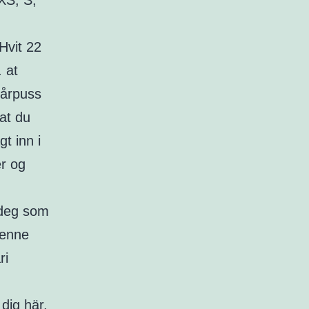
XS, S,
Hvit 22
 at
vårpuss
at du
t inn i
er og
 deg som
 denne
ri
 dig här,