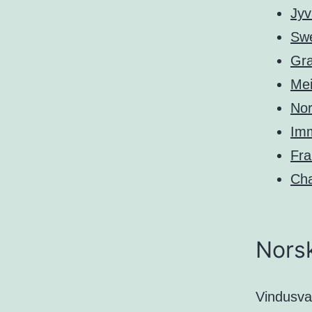
Jyv
Sw
Gra
Mei
Nor
Imm
Fra
Cha
Norsk
Vindusva