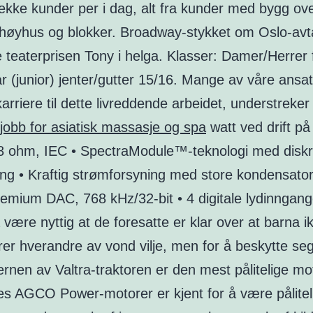
rekke kunder per i dag, alt fra kunder med bygg ov
il høyhus og blokker. Broadway-stykket om Oslo-avt
 teaterprisen Tony i helga. Klasser: Damer/Herrer 
 (junior) jenter/gutter 15/16. Mange av våre ansat
karriere til dette livreddende arbeidet, understreker 
jobb for asiatisk massasje og spa
watt ved drift p
 8 ohm, IEC • SpectraModule™-teknologi med diskr
ng • Kraftig strømforsyning med store kondensator
emium DAC, 768 kHz/32-bit • 4 digitale lydinngang
være nyttig at de foresatte er klar over at barna i
er hverandre av vond vilje, men for å beskytte seg
ernen av Valtra-traktoren er den mest pålitelige m
es AGCO Power-motorer er kjent for å være pålitel