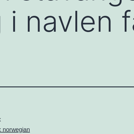
g i navlen 
x
 norwegian