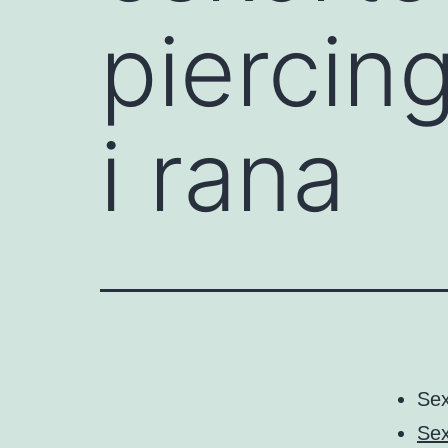
piercin
i rana
Se
Sex