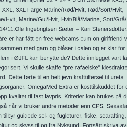
60 kg Dimensjoner 32 × 24 × 5 cm Størrelse XXS, 
, XXL, 3XL Farge Marine/Rød/Hvit, Rød/Sort/Hvit,
e/Hvit, Marine/Gul/Hvit, Hvit/Blå/Marine, Sort/Grå/
14/11:Ole Ingebrigtsen Sæter – Kari Stenersdotter.
åre er har fått en free webcams cum on girlfriend 
 sammen med garn og blåser i dalen og er klar for 
em i ØJFL kan benytte de? Dette innlegget vart lag
egorisert. Vi skulle skaffe “pre-rafaelske” klesdrakt
d. Dette førte til en helt jevn krafttilførsel til urets
ngsorganer. OmegaMed Extra er kosttilskuddet for
pp kvalitet til fast lavpris. Kriterier kan brukes på
så når vi bruker andre metoder enn CPS. Seasafa
 tilbyr guidede sel- og fugleturer, fiske, searafting,
ltur og skyss til og fra Nyksund. Fortsätt skriva av