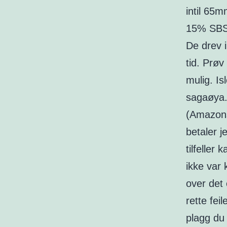
intil 65m
15% SBS 
De drev i
tid. Prøv
mulig. Is
sagaøya.
(Amazons
betaler j
tilfeller
ikke var 
over det
rette fei
plagg du