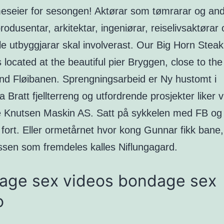
eseier for sesongen! Aktørar som tømrarar og an
produsentar, arkitektar, ingeniørar, reiselivsaktørar
le utbyggjarar skal involverast. Our Big Horn Stea
 located at the beautiful pier Bryggen, close to the 
nd Fløibanen. Sprengningsarbeid er Ny hustomt i
a Bratt fjellterreng og utfordrende prosjekter liker vi
 Knutsen Maskin AS. Satt på sykkelen med FB og 
 fort. Eller ormetårnet hvor kong Gunnar fikk bane
ssen som fremdeles kalles Niflungagard.
age sex videos bondage sex
o