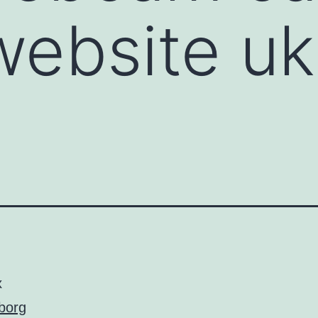
website uk
x
borg