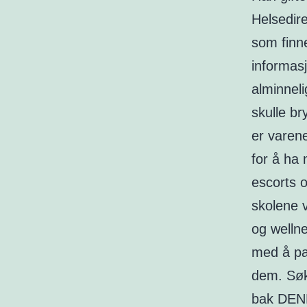
Helsedire
som finn
informasj
alminneli
skulle br
er varen
for å ha
escorts o
skolene v
og welln
med å pak
dem. Søkn
bak DENN