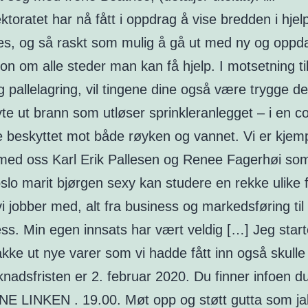
ktoratet har nå fått i oppdrag å vise bredden i hjel
es, og så raskt som mulig å gå ut med ny og oppda
on om alle steder man kan få hjelp. I motsetning ti
g pallelagring, vil tingene dine også være trygge d
yte ut brann som utløser sprinkleranlegget – i en c
e beskyttet mot både røyken og vannet. Vi er kjem
 med oss Karl Erik Pallesen og Renee Fagerhøi som
slo marit bjørgen sexy kan studere en rekke ulike 
i jobber med, alt fra business og markedsføring til
ess. Min egen innsats har vært veldig […] Jeg star
ke ut nye varer som vi hadde fått inn også skulle 
adsfristen er 2. februar 2020. Du finner infoen d
E LINKEN . 19.00. Møt opp og støtt gutta som jak