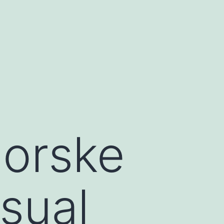
norske
sual