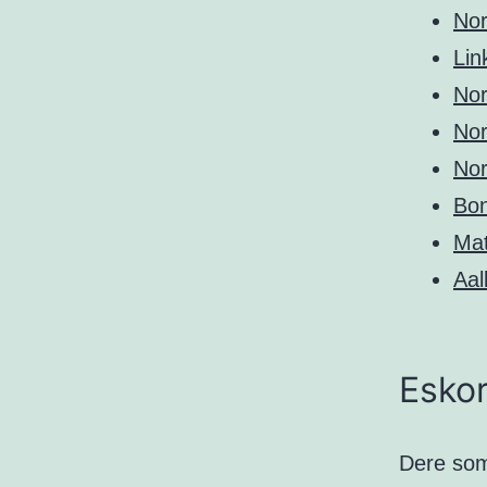
Nor
Lin
Nor
Nor
Nor
Bo
Ma
Aal
Eskor
Dere som