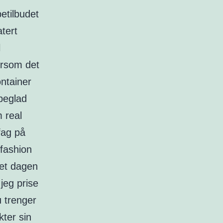
petilbudet
tert
l
ersom det
ontainer
peglad
 real
fag på
 fashion
tet dagen
jeg prise
u trenger
ter sin