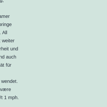
g,
damer
bringe
 All
 weiter
rheit und
and auch
ät für
n wendet.
 være
/t 1 mph.