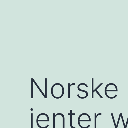
コ
ン
テ
ン
ツ
へ
ス
キ
Norske 
ッ
プ
jenter 