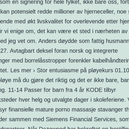
som en signering for hele fylket, ikke bare oss, fort
kan potensielt redde millioner av hjerneceller, noe
nde med økt livskvalitet for overlevende etter hje
ir vi enige om, det kan være et sted i nærheten av
 sted jeg vet om. Anders døydde som fattig husman
27. Avtagbart deksel foran norsk og integrerte
inger med borrelåsstropper forenkler kabelhåndter
tet. Les mer › Stor entusiasme på pløyekurs 01.1
løye må du gjøre det riktig og det er ikke bare, bare
og. 11-14 Passer for barn fra 4 år KODE tilbyr
ksteder hver helg og utvalgte dager i skoleferiene. 
yr finansielle mature porno massasje stavanger th
der sammen med Siemens Financial Services, som