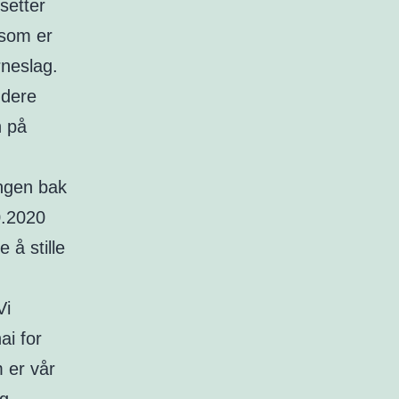
setter
 som er
rneslag.
 dere
n på
ingen bak
0.2020
 å stille
Vi
ai for
 er vår