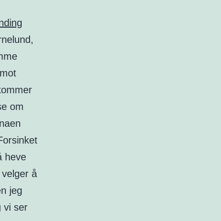
.
nding
Ørnelund,
amme
 mot
g kommer
ese om
enaen
Forsinket
 å heve
 velger å
en jeg
 vi ser