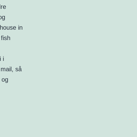
dre
 og
khouse in
fish
 i
mail, så
, og