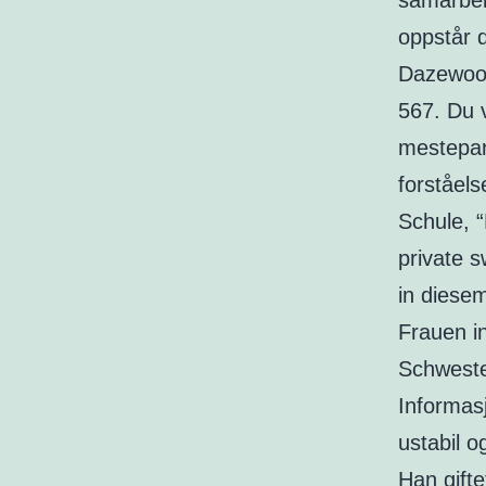
samarbei
oppstår 
Dazewood
567. Du v
mestepar
forståels
Schule, “
private s
in diesem
Frauen i
Schweste
Informas
ustabil o
Han gifte