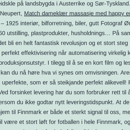
idskle på landsbygda i Austerrike og Sør-Tyskland
 Neupert,
Match dameklær massasje med happy e
 – 1925 interiør, bilforretning, biler, gutt Fotograf 
960 utstilling, plastprodukter, husholdnings… På s
det bli en helt fantastisk revolusjon og et stort steg
erfekt effektivisering når automatisering virkeli
produksjonsutstyr. I tilegg til å se en kort film og l
 kan du nå høre hva vi synes om omvisningen. Ar
t uperfekte, som er så steikjande perfekt alikevell! 
Ved forsinket levering har du som forbruker rett til
ersom du ikke godtar nytt leveringstidspunkt. At de
m til Finnmark er både et sterkt signal til oss, m
vil være et stort løft for fotballen i hele Finnmark, og