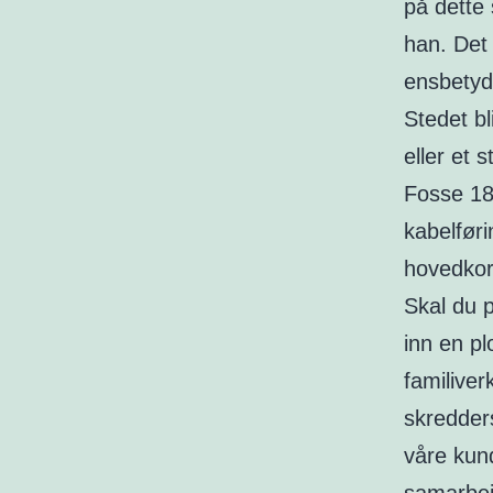
på dette 
han. Det 
ensbetyde
Stedet bl
eller et
Fosse 18
kabelfør
hovedkor
Skal du p
inn en pl
familiver
skredders
våre kun