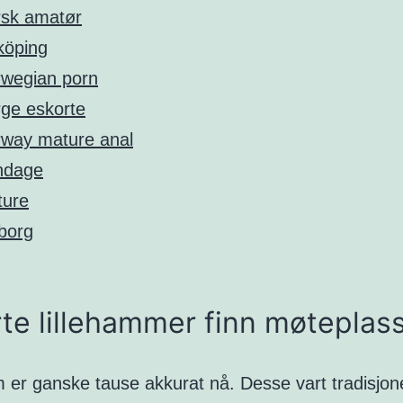
sk amatør
köping
wegian porn
ge eskorte
way mature anal
ndage
ture
borg
te lillehammer finn møteplas
 er ganske tause akkurat nå. Desse vart tradisjone