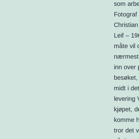
som arbe
Fotograf
Christian
Leif – 1
måte vil 
nærmest p
inn over 
besøket,
midt i de
levering 
kjøpet, d
komme hje
tror det 