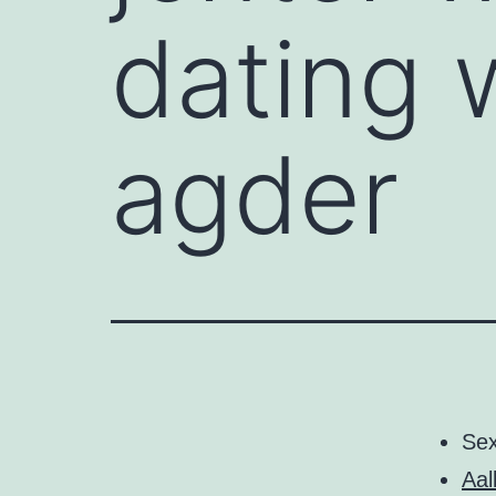
dating 
agder
Se
Aal