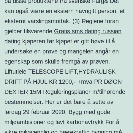
på disse produktene fra svenske Färg& Det
kan også være en ekstern navngitt person, et
eksternt varslingsmottak. (3) Reglene foran
gjelder tilsvarende
Gratis sms dating russian
dating
kjøperen før kjøpet er gitt høve til å
undersøke en prøve og mangelen angår en
egenskap som skulle fremgå av prøven.
Liftutleie TELESCOPE LIFT,HYDRAULISK
DRIFT PÅ HJUL KR 1200,- +mva PR DØGN
DEXTER 15M Reguleringsplaner m/tilhørende
bestemmelser. Her er det bare å sette av
lørdag 29 februar 2020. Bygg med gode
miljøambisjoner og lavt karbonavtrykk For å
sikre miljøvennlig og bærekraftig bygging må