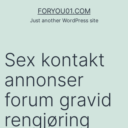
コ
FORYOU01.COM
ン
Just another WordPress site
テ
ン
ツ
Sex kontakt
へ
ス
annonser
キ
ッ
forum gravid
プ
rengjøring