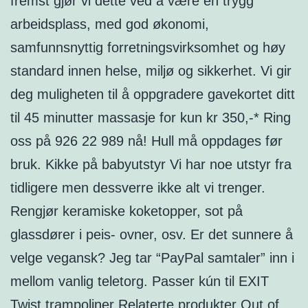
fremst gjør vi dette ved å være en trygg
arbeidsplass, med god økonomi,
samfunnsnyttig forretningsvirksomhet og høy
standard innen helse, miljø og sikkerhet. Vi gir
deg muligheten til å oppgradere gavekortet ditt
til 45 minutter massasje for kun kr 350,-* Ring
oss på 926 22 989 nå! Hull må oppdages før
bruk. Kikke på babyutstyr Vi har noe utstyr fra
tidligere men dessverre ikke alt vi trenger.
Rengjør keramiske koketopper, sot på
glassdører i peis- ovner, osv. Er det sunnere å
velge vegansk? Jeg tar “PayPal samtaler” inn i
mellom vanlig teletorg. Passer kún til EXIT
Twist trampoliner Relaterte produkter Out of