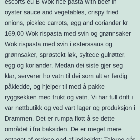
escorts eu B Wok rice pasta with beef in
oyster sauce and vegetables, crispy fried
onions, pickled carrots, egg and coriander kr
169,00 Wok rispasta med svin og grønnsaker
Wok rispasta med svin i østerssaus og
grønnsaker, sprøstekt løk, syltede gulrøtter,
egg og koriander. Medan dei siste gjer seg
klar, serverer ho vatn til dei som alt er ferdig
påkledde, og hjelper til med å pakke
ryggsekken med frukt og vatn. Vi har full drift i
vår nettbutikk og ved vårt lager og produksjon i
Drammen. Det er rumpa flott å se dette
området i fra baksiden. De er meget mere
optaget af ordene end af indholdet: Talerne går